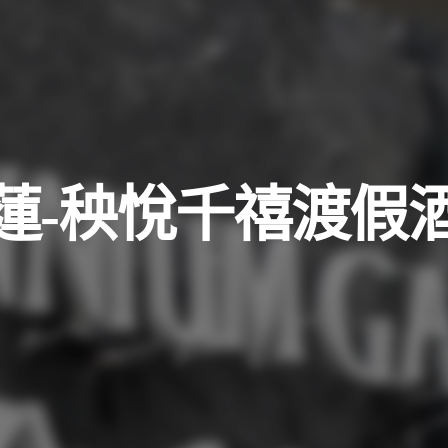
蓮-秧悅千禧渡假