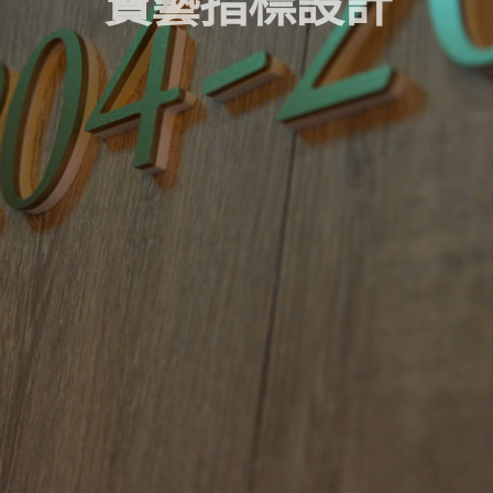
寶
藝
指
標
設
計