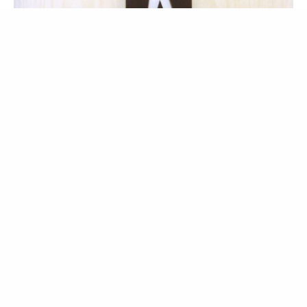
寶藝廣告有專業的招牌規劃設計與製作流程，並和
業界知名設計師、建築師、工程公司等配合，執行
招牌與設計規劃，同時擁有多名專業創意設計師及
業務人員，為您打造品牌的優質形象！讓大眾對您
的招牌留下深刻且美好的印象，進而吸引人潮與錢
潮，導入最優質的客群！
聯絡電話:02-2308-5977