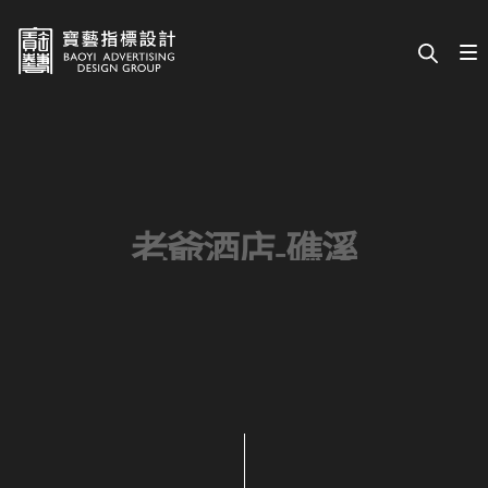
老爺酒店-礁溪