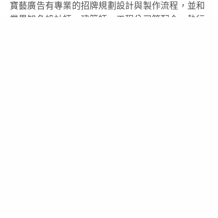
寶藝廣告有專業的招牌規劃設計與製作流程，並和
業界知名設計師、建築師、工程公司等配合，執行
招牌與設計規劃，同時擁有多名專業創意設計師及
業務人員，為您打造品牌的優質形象！讓大眾對您
的招牌留下深刻且美好的印象，進而吸引人潮與錢
潮，導入最優質的客群！
聯絡電話:02-2308-5977
new.bao-yi.com/
baoyi.pro@bao-yi.com