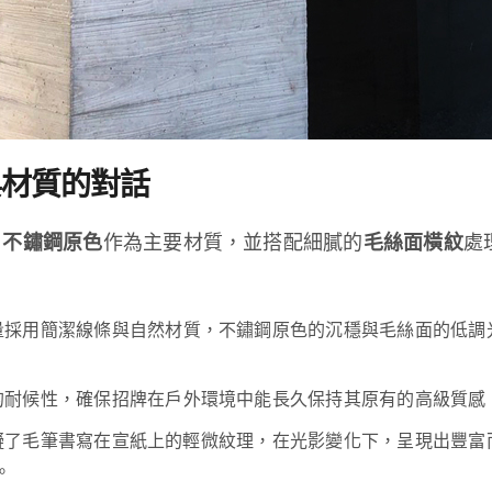
與材質的對話
m 不鏽鋼原色
作為主要材質，並搭配細膩的
毛絲面橫紋
處
量採用簡潔線條與自然材質，不鏽鋼原色的沉穩與毛絲面的低調
的耐候性，確保招牌在戶外環境中能長久保持其原有的高級質感
擬了毛筆書寫在宣紙上的輕微紋理，在光影變化下，呈現出豐富
。