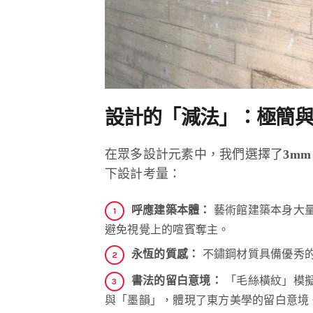
設計的「減法」：極簡
在眾多設計元素中，我們選擇了
3m
下設計考量：
呼應建築本體：
藝術館建築本身大
避免視覺上的喧賓奪主。
永恆的質感：
不鏽鋼材質具備優秀
書法的留白意境：
「毛絲橫紋」模
與「墨韻」，體現了東方美學的留白意境