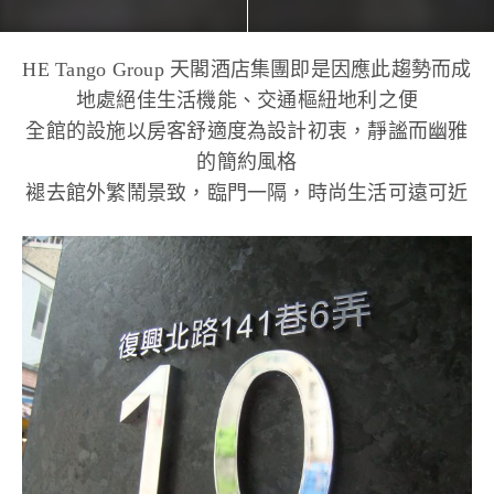
HE Tango Group 天閣酒店集團即是因應此趨勢而成
地處絕佳生活機能、交通樞紐地利之便
全館的設施以房客舒適度為設計初衷，靜謐而幽雅
的簡約風格
褪去館外繁鬧景致，臨門一隔，時尚生活可遠可近