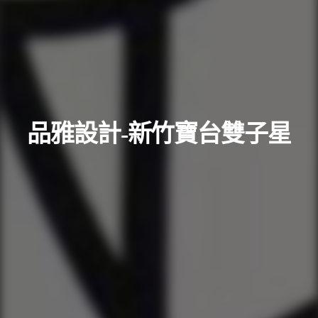
品雅設計-新竹寶台雙子星