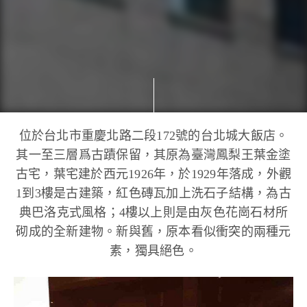
位於台北市重慶北路二段172號的台北城大飯店。
其一至三層爲古蹟保留，其原為臺灣鳳梨王葉金塗
古宅，葉宅建於西元1926年，於1929年落成，外觀
1到3樓是古建築，紅色磚瓦加上洗石子結構，為古
典巴洛克式風格；4樓以上則是由灰色花崗石材所
砌成的全新建物。新與舊，原本看似衝突的兩種元
素，獨具絕色。