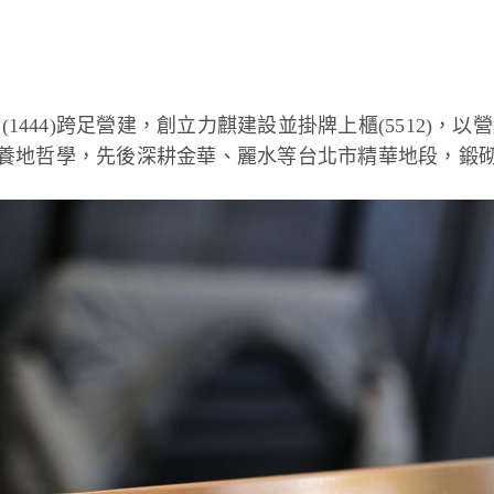
(1444)跨足營建，創立力麒建設並掛牌上櫃(5512)
養地哲學，先後深耕金華、麗水等台北市精華地段，鍛